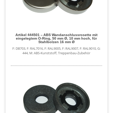
Artikel 444501 – ABS Wandanschlussrosette mit
eingelegtem O-Ring, 50 mm Ø, 10 mm hoch, für
Stahlbolzen 16 mm Ø
F: DB703
,
F: RAL7016
,
F: RAL9005
,
F: RAL9007
,
F: RAL9010
,
G:
444
,
M: ABS-Kunststoff
,
Treppenbau-Zubehör