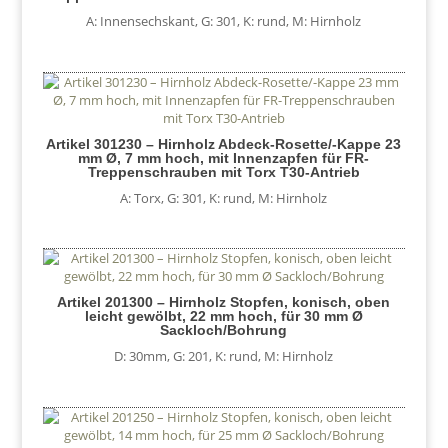
A: Innensechskant
,
G: 301
,
K: rund
,
M: Hirnholz
Artikel 301230 – Hirnholz Abdeck-Rosette/-Kappe 23
mm Ø, 7 mm hoch, mit Innenzapfen für FR-
Treppenschrauben mit Torx T30-Antrieb
A: Torx
,
G: 301
,
K: rund
,
M: Hirnholz
Artikel 201300 – Hirnholz Stopfen, konisch, oben
leicht gewölbt, 22 mm hoch, für 30 mm Ø
Sackloch/Bohrung
D: 30mm
,
G: 201
,
K: rund
,
M: Hirnholz