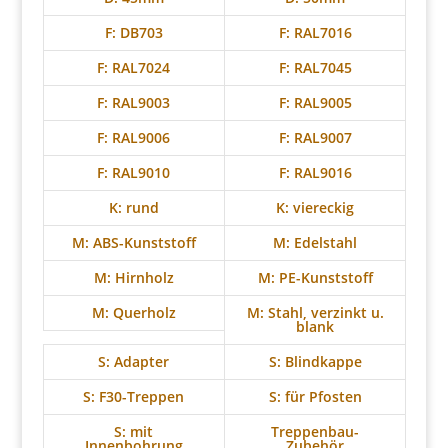
F: DB703
F: RAL7016
F: RAL7024
F: RAL7045
F: RAL9003
F: RAL9005
F: RAL9006
F: RAL9007
F: RAL9010
F: RAL9016
K: rund
K: viereckig
M: ABS-Kunststoff
M: Edelstahl
M: Hirnholz
M: PE-Kunststoff
M: Querholz
M: Stahl, verzinkt u.
blank
S: Adapter
S: Blindkappe
S: F30-Treppen
S: für Pfosten
S: mit
Treppenbau-
Innenbohrung
Zubehör