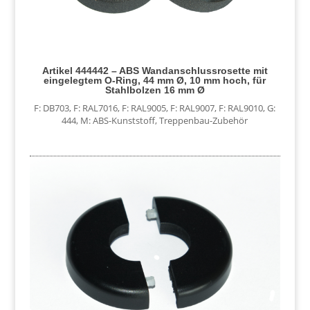
Artikel 444442 – ABS Wandanschlussrosette mit
eingelegtem O-Ring, 44 mm Ø, 10 mm hoch, für
Stahlbolzen 16 mm Ø
F: DB703
,
F: RAL7016
,
F: RAL9005
,
F: RAL9007
,
F: RAL9010
,
G:
444
,
M: ABS-Kunststoff
,
Treppenbau-Zubehör