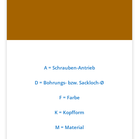
A = Schrauben-Antrieb
D = Bohrungs- bzw. Sackloch-Ø
F = Farbe
K = Kopfform
M = Material