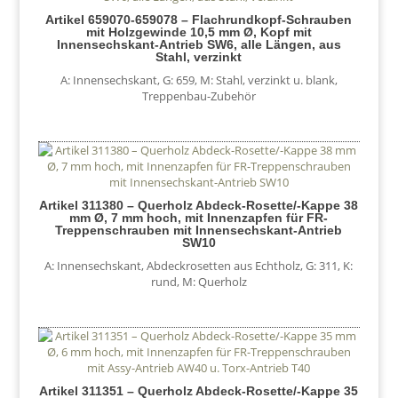
Artikel 659070-659078 – Flachrundkopf-Schrauben
mit Holzgewinde 10,5 mm Ø, Kopf mit
Innensechskant-Antrieb SW6, alle Längen, aus
Stahl, verzinkt
A: Innensechskant
,
G: 659
,
M: Stahl, verzinkt u. blank
,
Treppenbau-Zubehör
Artikel 311380 – Querholz Abdeck-Rosette/-Kappe 38
mm Ø, 7 mm hoch, mit Innenzapfen für FR-
Treppenschrauben mit Innensechskant-Antrieb
SW10
A: Innensechskant
,
Abdeckrosetten aus Echtholz
,
G: 311
,
K:
rund
,
M: Querholz
Artikel 311351 – Querholz Abdeck-Rosette/-Kappe 35