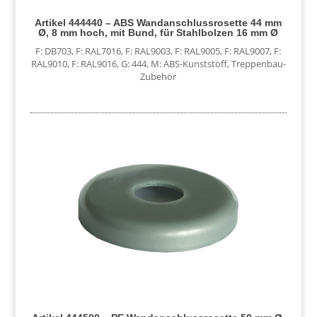
Artikel 444440 – ABS Wandanschlussrosette 44 mm
Ø, 8 mm hoch, mit Bund, für Stahlbolzen 16 mm Ø
F: DB703
,
F: RAL7016
,
F: RAL9003
,
F: RAL9005
,
F: RAL9007
,
F:
RAL9010
,
F: RAL9016
,
G: 444
,
M: ABS-Kunststoff
,
Treppenbau-
Zubehör