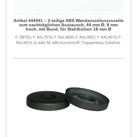
Artikel 444441 – 2-teilige ABS Wandanschlussrosette
zum nachträglichen Austausch, 44 mm Ø, 8 mm
hoch, mit Bund, für Stahlbolzen 16 mm Ø
F: DB703
,
F: RAL7016
,
F: RAL9005
,
F: RAL9007
,
F: RAL9010
,
F:
RAL9016
,
G: 444
,
M: ABS-Kunststoff
,
Treppenbau-Zubehör