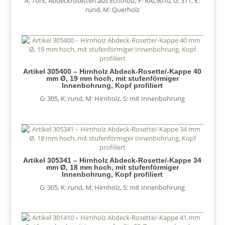
A: Torx
,
Abdeckrosetten aus Echtholz
,
F: RAL9010
,
G: 311
,
K:
rund
,
M: Querholz
Artikel 305400 – Hirnholz Abdeck-Rosette/-Kappe 40
mm Ø, 19 mm hoch, mit stufenförmiger
Innenbohrung, Kopf profiliert
G: 305
,
K: rund
,
M: Hirnholz
,
S: mit Innenbohrung
Artikel 305341 – Hirnholz Abdeck-Rosette/-Kappe 34
mm Ø, 18 mm hoch, mit stufenförmiger
Innenbohrung, Kopf profiliert
G: 305
,
K: rund
,
M: Hirnholz
,
S: mit Innenbohrung