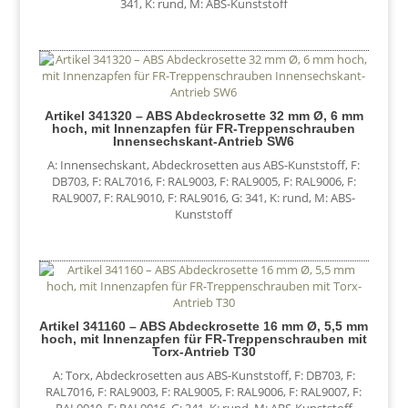
341
,
K: rund
,
M: ABS-Kunststoff
Artikel 341320 – ABS Abdeckrosette 32 mm Ø, 6 mm
hoch, mit Innenzapfen für FR-Treppenschrauben
Innensechskant-Antrieb SW6
A: Innensechskant
,
Abdeckrosetten aus ABS-Kunststoff
,
F:
DB703
,
F: RAL7016
,
F: RAL9003
,
F: RAL9005
,
F: RAL9006
,
F:
RAL9007
,
F: RAL9010
,
F: RAL9016
,
G: 341
,
K: rund
,
M: ABS-
Kunststoff
Artikel 341160 – ABS Abdeckrosette 16 mm Ø, 5,5 mm
hoch, mit Innenzapfen für FR-Treppenschrauben mit
Torx-Antrieb T30
A: Torx
,
Abdeckrosetten aus ABS-Kunststoff
,
F: DB703
,
F:
RAL7016
,
F: RAL9003
,
F: RAL9005
,
F: RAL9006
,
F: RAL9007
,
F:
RAL9010
,
F: RAL9016
,
G: 341
,
K: rund
,
M: ABS-Kunststoff