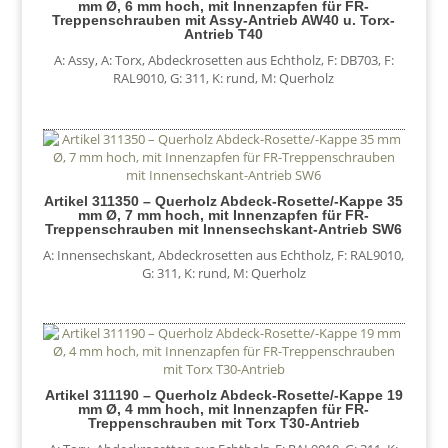
mm Ø, 6 mm hoch, mit Innenzapfen für FR-
Treppenschrauben mit Assy-Antrieb AW40 u. Torx-
Antrieb T40
A: Assy
,
A: Torx
,
Abdeckrosetten aus Echtholz
,
F: DB703
,
F:
RAL9010
,
G: 311
,
K: rund
,
M: Querholz
Artikel 311350 – Querholz Abdeck-Rosette/-Kappe 35
mm Ø, 7 mm hoch, mit Innenzapfen für FR-
Treppenschrauben mit Innensechskant-Antrieb SW6
A: Innensechskant
,
Abdeckrosetten aus Echtholz
,
F: RAL9010
,
G: 311
,
K: rund
,
M: Querholz
Artikel 311190 – Querholz Abdeck-Rosette/-Kappe 19
mm Ø, 4 mm hoch, mit Innenzapfen für FR-
Treppenschrauben mit Torx T30-Antrieb