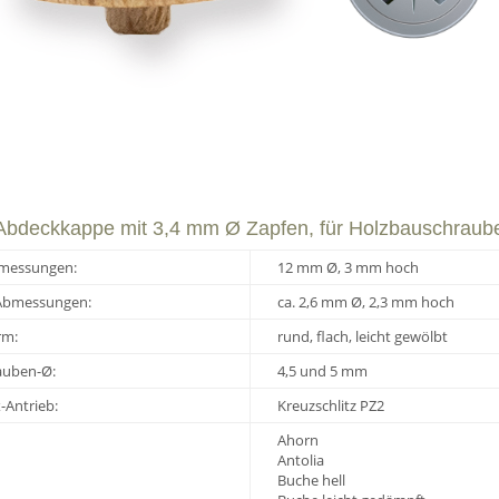
 Abdeckkappe mit 3,4 mm Ø Zapfen, für Holzbauschraub
messungen:
12 mm Ø, 3 mm hoch
Abmessungen:
ca. 2,6 mm Ø, 2,3 mm hoch
rm:
rund, flach, leicht gewölbt
auben-Ø:
4,5 und 5 mm
-Antrieb:
Kreuzschlitz PZ2
Ahorn
Antolia
Buche hell