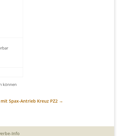
ferbar
en können
 mit Spax-Antrieb Kreuz PZ2
→
erbe-Info