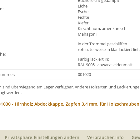
Buche leicht gedämpft
Eiche
n:
Esche
Fichte
Kiefer
Kirschbaum, amerikanisch
Mahagoni
in der Trommel geschliffen
roh u. teilweise in klar lackiert lie
he:
Farbig lackiert in:
RAL 9005 schwarz seidenmatt
-Nummer:
001020
en sind überwiegend am Lager verfügbar. Andere Holzarten und Lackierung
agt werden.
001030 - Hirnholz Abdeckkappe, Zapfen 3,4 mm, für Holzschrauben
Privatsphäre-Einstellungen ändern
Verbraucher-Info
Gew