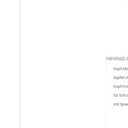
Hirnholz
Kopf-Ab
Zapfen-
Kopf-Fo
für Schr
mit Spax