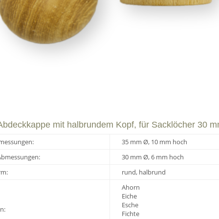
 Abdeckkappe mit halbrundem Kopf, für Sacklöcher 30 
messungen:
35 mm Ø, 10 mm hoch
Abmessungen:
30 mm Ø, 6 mm hoch
rm:
rund, halbrund
Ahorn
Eiche
Esche
n:
Fichte