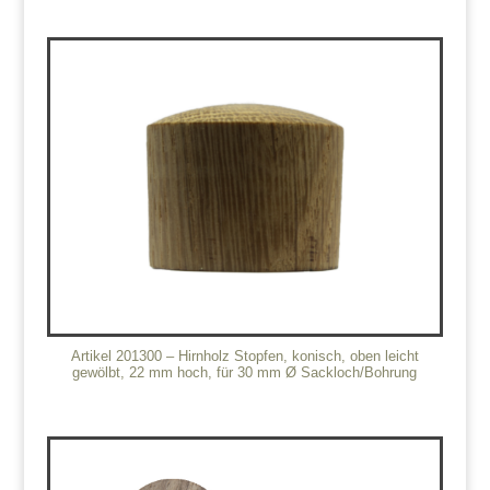
Artikel 201300 – Hirnholz Stopfen, konisch, oben leicht
gewölbt, 22 mm hoch, für 30 mm Ø Sackloch/Bohrung