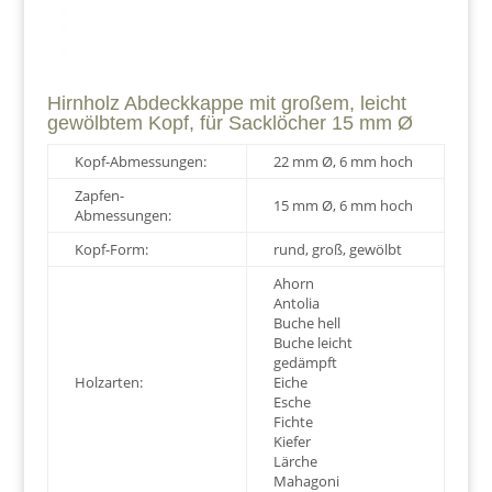
Hirnholz Abdeckkappe mit großem, leicht
gewölbtem Kopf, für Sacklöcher 15 mm Ø
Kopf-Abmessungen:
22 mm Ø, 6 mm hoch
Zapfen-
15 mm Ø, 6 mm hoch
Abmessungen:
Kopf-Form:
rund, groß, gewölbt
Ahorn
Antolia
Buche hell
Buche leicht
gedämpft
Holzarten:
Eiche
Esche
Fichte
Kiefer
Lärche
Mahagoni