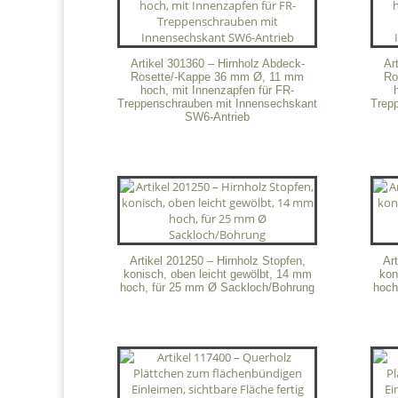
Artikel 301360 – Hirnholz Abdeck-
Ar
Rosette/-Kappe 36 mm Ø, 11 mm
Ro
hoch, mit Innenzapfen für FR-
Treppenschrauben mit Innensechskant
Trep
SW6-Antrieb
Artikel 201250 – Hirnholz Stopfen,
Ar
konisch, oben leicht gewölbt, 14 mm
kon
hoch, für 25 mm Ø Sackloch/Bohrung
hoch