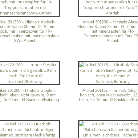
tikel 301350 – Hirnholz Abdeck-
Artikel 301230 – Hirnholz Abde
sette/-Kappe 35 mm Ø, 10 mm
Rosette/-Kappe 23 mm Ø, 7 mm 
hoch, mit Innenzapfen für FR-
mit Innenzapfen für FR-
penschrauben mit Innensechskant
Treppenschrauben mit Torx T3
SW6-Antrieb
Antrieb
tikel 201200 – Hirnholz Stopfen,
Artikel 201151 – Hirnholz Stopf
isch, oben leicht gewölbt, 9 mm
konisch, oben leicht gewölbt, 
, für 20 mm Ø Sackloch/Bohrung
hoch, für 15 mm Ø Sackloch/Bo