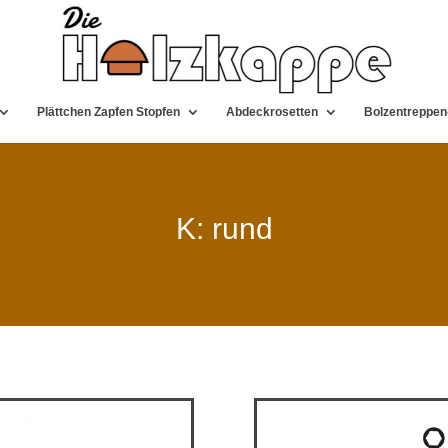
Plättchen Zapfen Stopfen
Abdeckrosetten
Bolzentreppen
K: rund