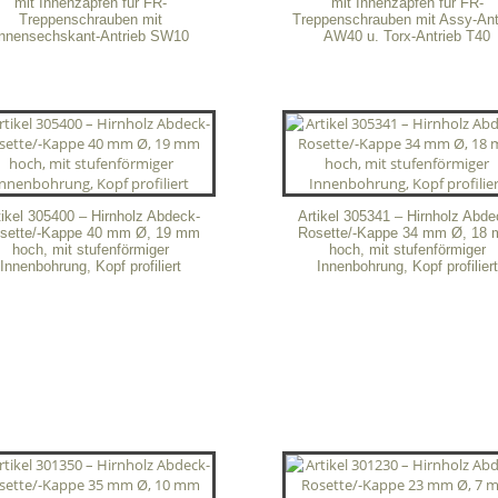
mit Innenzapfen für FR-
mit Innenzapfen für FR-
Treppenschrauben mit
Treppenschrauben mit Assy-Ant
Innensechskant-Antrieb SW10
AW40 u. Torx-Antrieb T40
tikel 305400 – Hirnholz Abdeck-
Artikel 305341 – Hirnholz Abde
sette/-Kappe 40 mm Ø, 19 mm
Rosette/-Kappe 34 mm Ø, 18
hoch, mit stufenförmiger
hoch, mit stufenförmiger
Innenbohrung, Kopf profiliert
Innenbohrung, Kopf profiliert