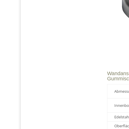
Wandansc
Gummisch
Abmess
Innenbo
Edelstah
Oberfläc