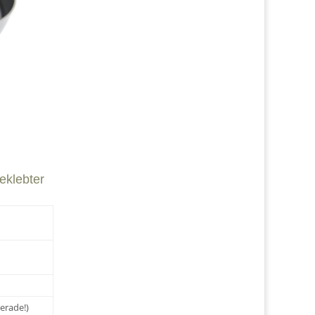
eklebter
erade!)