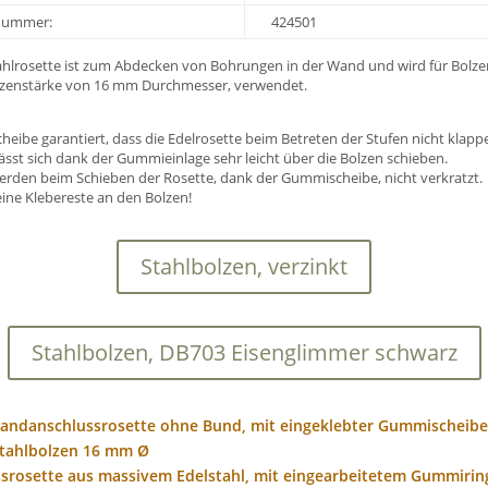
-Nummer:
424501
ahlrosette ist zum Abdecken von Bohrungen in der Wand und wird für Bolz
olzenstärke von 16 mm Durchmesser, verwendet.
eibe garantiert, dass die Edelrosette beim Betreten der Stufen nicht klappe
lässt sich dank der Gummieinlage sehr leicht über die Bolzen schieben.
erden beim Schieben der Rosette, dank der Gummischeibe, nicht verkratzt.
eine Klebereste an den Bolzen!
Stahlbolzen, verzinkt
Stahlbolzen, DB703 Eisenglimmer schwarz
 Wandanschlussrosette ohne Bund, mit eingeklebter Gummischeibe
Stahlbolzen 16 mm Ø
ssrosette aus massivem Edelstahl, mit eingearbeitetem Gummirin