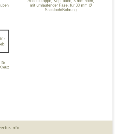
t
Abdeckkappe, Kopf flach, 3 mm hoch,
auben
mit umlaufender Fase, für 30 mm Ø
Sackloch/Bohrung
für
Kreuz
erbe-Info