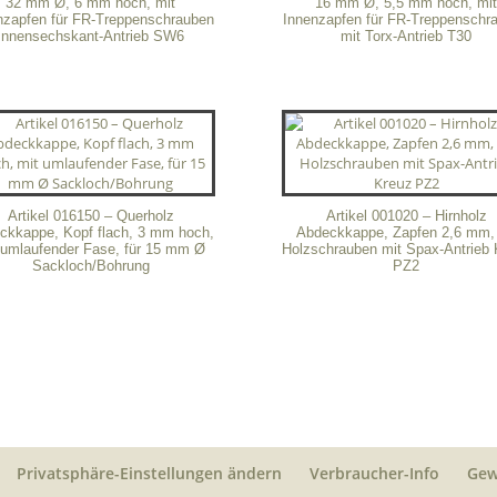
32 mm Ø, 6 mm hoch, mit
16 mm Ø, 5,5 mm hoch, mi
nzapfen für FR-Treppenschrauben
Innenzapfen für FR-Treppenschr
Innensechskant-Antrieb SW6
mit Torx-Antrieb T30
Artikel 016150 – Querholz
Artikel 001020 – Hirnholz
ckkappe, Kopf flach, 3 mm hoch,
Abdeckkappe, Zapfen 2,6 mm, 
 umlaufender Fase, für 15 mm Ø
Holzschrauben mit Spax-Antrieb 
Sackloch/Bohrung
PZ2
Privatsphäre-Einstellungen ändern
Verbraucher-Info
Gew