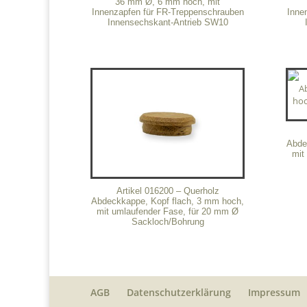
36 mm Ø, 6 mm hoch, mit
Innenzapfen für FR-Treppenschrauben
Inne
Innensechskant-Antrieb SW10
Abde
mit
Artikel 016200 – Querholz
Abdeckkappe, Kopf flach, 3 mm hoch,
mit umlaufender Fase, für 20 mm Ø
Sackloch/Bohrung
AGB
Datenschutzerklärung
Impressum