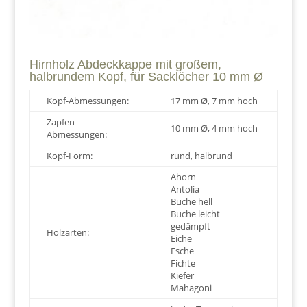
Hirnholz Abdeckkappe mit großem,
halbrundem Kopf, für Sacklöcher 10 mm Ø
Kopf-Abmessungen:
17 mm Ø, 7 mm hoch
Zapfen-
10 mm Ø, 4 mm hoch
Abmessungen:
Kopf-Form:
rund, halbrund
Ahorn
Antolia
Buche hell
Buche leicht
gedämpft
Holzarten:
Eiche
Esche
Fichte
Kiefer
Mahagoni