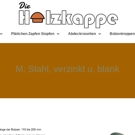
Plättchen Zapfen Stopfen
Abdeckrosetten
Bolzentreppen
M: Stahl, verzinkt u. blank