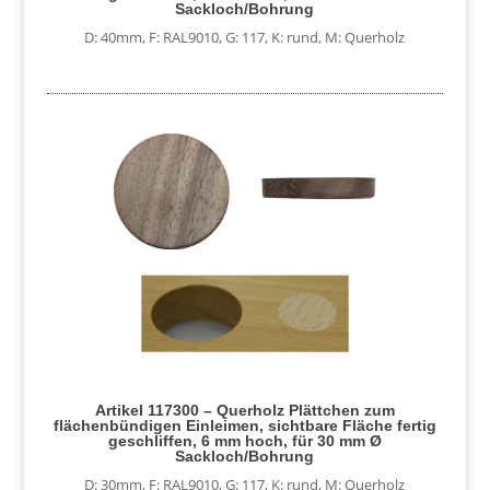
Sackloch/Bohrung
D: 40mm
,
F: RAL9010
,
G: 117
,
K: rund
,
M: Querholz
Artikel 117300 – Querholz Plättchen zum
flächenbündigen Einleimen, sichtbare Fläche fertig
geschliffen, 6 mm hoch, für 30 mm Ø
Sackloch/Bohrung
D: 30mm
,
F: RAL9010
,
G: 117
,
K: rund
,
M: Querholz