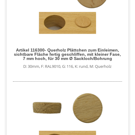
Artikel 116300- Querholz Plättchen zum Einleimen,
sichtbare Fläche fertig geschliffen, mit kleiner Fase,
7 mm hoch, für 30 mm Ø Sackloch/Bohrung
D: 30mm
,
F: RAL9010
,
G: 116
,
K: rund
,
M: Querholz