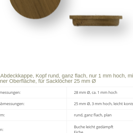
Abdeckkappe, Kopf rund, ganz flach, nur 1 mm hoch, mi
ener Oberfläche, für Sacklöcher 25 mm Ø
messungen:
28 mm Ø, ca. 1 mm hoch
Abmessungen:
25 mm Ø, 3 mm hoch, leicht koni
rm:
rund, ganz flach, plan
Buche leicht gedämpft
n:
Eiche