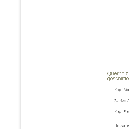
Querholz 
geschliff
Kopf-Ab
Zapfen-
Kopf-Fo
Holzarte