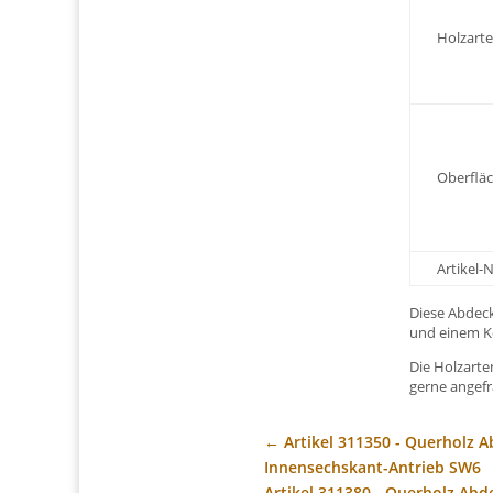
Holzarte
Oberfläc
Artikel
Diese Abdec
und einem K
Die Holzart
gerne angefr
←
Artikel 311350 - Querholz
Innensechskant-Antrieb SW6
Artikel 311380 - Querholz Ab