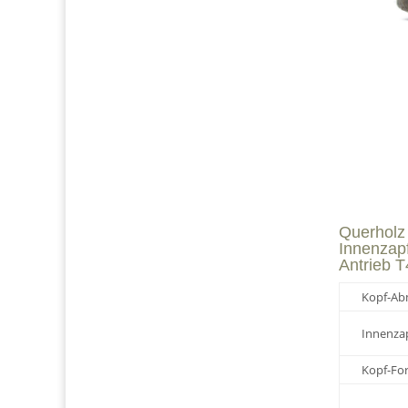
Querholz
Innenzap
Antrieb 
Kopf-Ab
Innenzap
Kopf-Fo