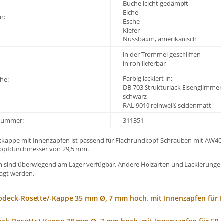
Buche leicht gedämpft
Eiche
n:
Esche
Kiefer
Nussbaum, amerikanisch
in der Trommel geschliffen
in roh lieferbar
Farbig lackiert in:
he:
DB 703 Strukturlack Eisenglimme
schwarz
RAL 9010 reinweiß seidenmatt
-Nummer:
311351
kkappe mit Innenzapfen ist passend für Flachrundkopf-Schrauben mit AW40
opfdurchmesser von 29,5 mm.
en sind überwiegend am Lager verfügbar. Andere Holzarten und Lackierung
agt werden.
 Abdeck-Rosette/-Kappe 35 mm Ø, 7 mm hoch, mit Innenzapfen für
deck-Rosette/-Kappe 38 mm Ø, 7 mm hoch, mit Innenzapfen für F