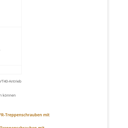
r
/T40-Antrieb
en können
 FR-Treppenschrauben mit
R-Treppenschrauben mit