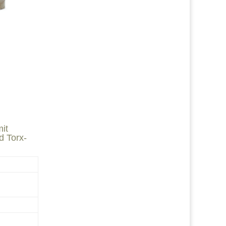
it
d Torx-