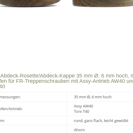
 Abdeck-Rosette/Abdeck-Kappe 35 mm Ø, 6 mm hoch, m
fen für FR-Treppenschrauben mit Assy-Antrieb AW40 un
T40
messungen:
35 mm Ø, 6 mm hoch
Assy AW40
fen/Antrieb:
Torx T40
rm:
rund, ganz flach, leicht gewölbt
Ahorn